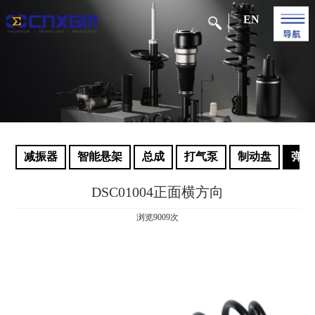
EN
减振器
智能悬架
总成
打气泵
制动盘
弹簧
DSC01004正面横方向
浏览9009次