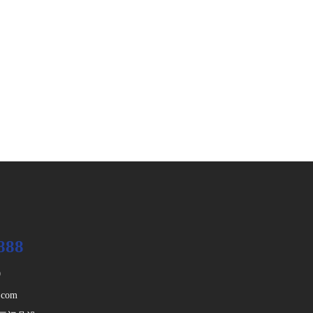
888
9
.com