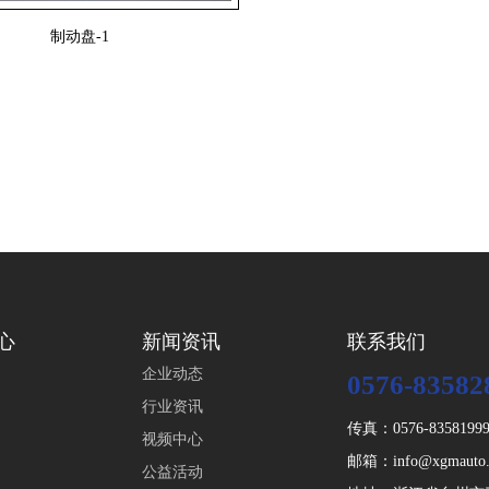
制动盘-1
心
新闻资讯
联系我们
企业动态
0576-83582
行业资讯
传真：0576-8358199
视频中心
邮箱：info@xgmauto
公益活动