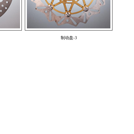
制动盘-3