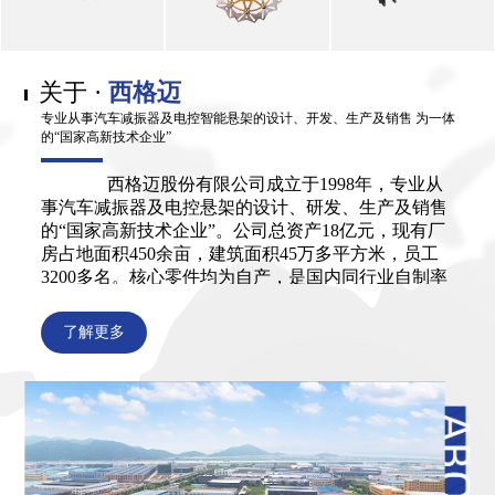
打气泵
制动盘
弹簧
关于 ·
西格迈
Air Compressor
Brake discs
Coil Spring
专业从事汽车减振器及电控智能悬架的设计、开发、生产及销售 为一体
的“国家高新技术企业”
西格迈股份有限公司成立于1998年，专业从
事汽车减振器及电控悬架的设计、研发、生产及销售
的“国家高新技术企业”。公司总资产18亿元，现有厂
房占地面积450余亩，建筑面积45万多平方米，员工
3200多名。核心零件均为自产，是国内同行业自制率
较高的减振器生产企业。产品覆盖欧、美、日、韩、
国产车等150多个国家和地区的2000多种车系，20000
了解更多
多个型号。公司引领行业，根据整车发展趋势，引进
高新科技人才，开发了复合气囊悬架、磁流变、自单
筒等高端产品，并进行了量产。拥有国家专利30余
项，其中22项专利技术通过省级科技成果登记。公司
还与清华、浙工大等...