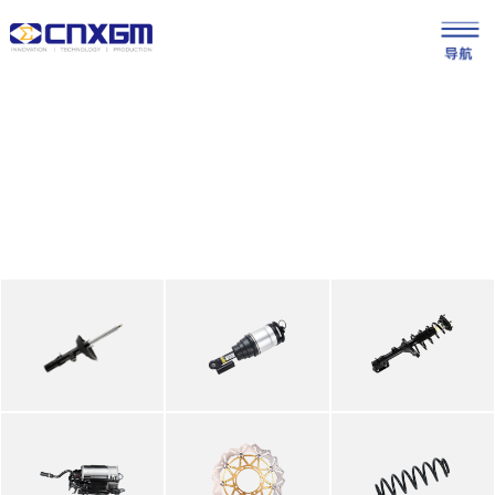
EN
减振器
智能悬架
总成
Shock Absorber
Intelligent Suspension
Complete Strut Assembly