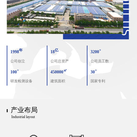
年
亿
+
1998
18
3200
公司创立
公司总资产
公司员工数
+
㎡
+
100
450000
30
研发检测设备
建筑面积
国家专利
产业布局
Industrial layout