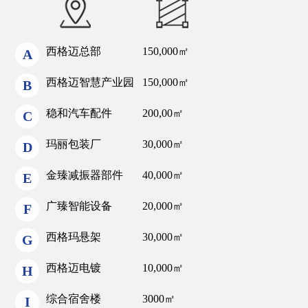
西格迈总部
150,000㎡
A
西格迈智慧产业园
150,000㎡
B
稳和汽车配件
200,00㎡
C
玛丽包装厂
30,000㎡
D
金臻减振器部件
40,000㎡
E
广臻智能设备
20,000㎡
F
西格玛悬架
30,000㎡
G
西格迈电镀
10,000㎡
H
综合宿舍楼
3000㎡
I