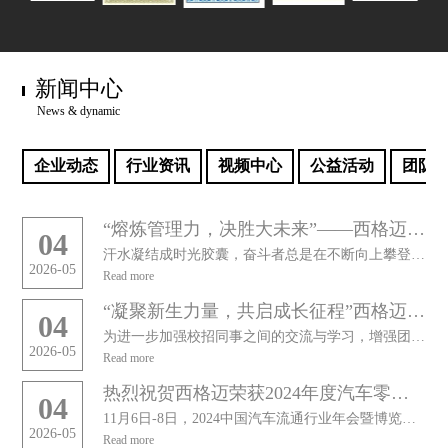
新闻中心
News & dynamic
企业动态
行业资讯
视频中心
公益活动
团队
“熔炼管理力，决胜大未来”——西格迈管理干部2025年团建活动
04
汗水凝结成时光胶囊，奋斗者总是在不断向上攀登。为弘扬实干精神，永葆奋斗激情，西格迈股份组织开展了以“...
2026-05
Read more
“凝聚新生力量，共启成长征程”西格迈校招同事开展团建活动
04
为进一步加强校招同事之间的交流与学习，增强团队凝聚力，培养协作向上的团队精神，西格迈为校招同事精心策...
2026-05
Read more
热烈祝贺西格迈荣获2024年度汽车零配件服务领域国家级企业标准“领跑者”称号
04
11月6日-8日，2024中国汽车流通行业年会暨博览会在苏州国际博览中心盛大举办。会上，对2024年...
2026-05
Read more