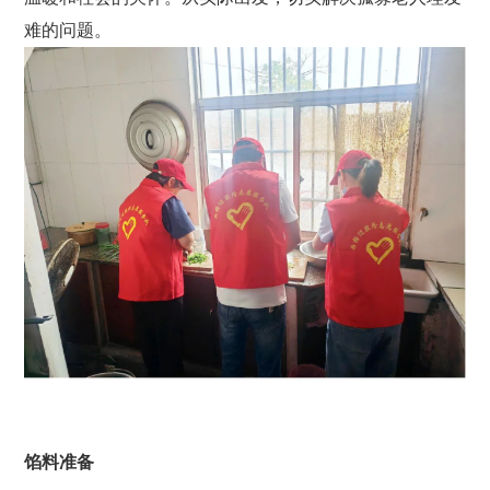
难的问题。
馅料准备