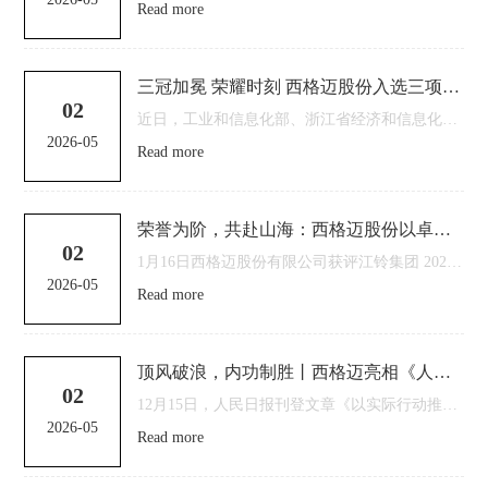
Read more
三冠加冕 荣耀时刻 西格迈股份入选三项重磅公示名单
02
近日，工业和信息化部、浙江省经济和信息化厅相继公示《绿色工厂、绿色工业园区(2025年)名单公示》及《2025年浙江省未来工厂和智能工厂公示名单》。西格迈股份有限公司凭借在绿色低碳发展、智能制造、数字...
2026-05
Read more
荣誉为阶，共赴山海：西格迈股份以卓越品质，与江铃集团谱写战略协同新篇章
02
1月16日西格迈股份有限公司获评江铃集团 2025 年度 “优秀供应商” 荣誉称号▼荣誉，见证实力，更预见未来1月16日，江铃集团新能源汽车有限公司2026年合作伙伴大会在南昌隆重召开。西格迈股份凭借...
2026-05
Read more
顶风破浪，内功制胜丨西格迈亮相《人民日报》，以创新实力赢得全球市场
02
12月15日，人民日报刊登文章《以实际行动推动高质量发展取得新成效——中央经济工作会议激励广大干部群众踔厉奋发开新局》。 在文章中，西格迈股份有限公司总裁蒋木林表示：对会议提出的“必须以苦练内功来应对...
2026-05
Read more