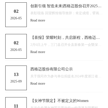
创新引领 智造未来|西格迈股份召开2025年度总结暨先进表彰大会
02
表彰现场·回望辉煌领导致辞：肯定成绩，擘画未来大会伊始，西格迈股份副总经理吕齐祥紧密围绕“加强人才队伍建设”与“优化人才激励机制”两大核心议题，系统地阐述了未来工作的方向与重点。西格迈股份副...
2026-05
Read more
【喜报】荣耀时刻，共启新程，西格迈荣获多项企业荣誉
02
2月6日上午，三门县召开全县新春第一会暨深化“三提三争”立功竞赛活动攻坚大会。 会上，西格迈股份有限公司荣膺2024年度自营出口总额全县第一、2024年度三门县贡献企业前十强、2024年度三门县制造...
2026-05
Read more
西格迈股份有限公司公示
13
关于我司作为参与单位拟提名2024年度浙江省科学技术奖励成果的公示 根据《浙江省科学技术奖励办法》、浙江省科学技术厅《关于开展2022年度浙江省科学技术奖提名工作的预通知》等的规定，现开始对我司作为...
2025-09
Read more
【女神节限定】不被定义的Women
11
在这个专属女神节日里许你一份浪漫与甜蜜好好宠爱自己公司为表达对女员工的关爱和感谢，特意为女员工们挑选了节日礼品，并向长期以来一直辛勤工作，默默奉献的女员工们表示衷心的感谢和诚挚的节日祝福。每逢重要节日...