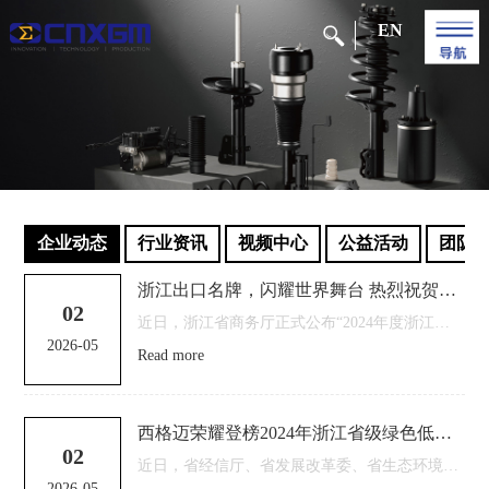
EN
企业动态
行业资讯
视频中心
公益活动
团队
浙江出口名牌，闪耀世界舞台 热烈祝贺西格迈再次通过“浙江出口名牌”复核
02
近日，浙江省商务厅正式公布“2024年度浙江出口名牌”名单，西格迈股份有限公司凭借卓越的综合实力，再次成功斩获这一殊荣！这不仅是对西格迈多年来深耕减振器领域、坚持创新发展的充分肯定，更是对我司品牌国际...
2026-05
Read more
西格迈荣耀登榜2024年浙江省级绿色低碳工厂
02
近日，省经信厅、省发展改革委、省生态环境厅公布《2024年浙江省级绿色低碳工业园区、工厂公示名单》，西格迈股份有限公司成功获评“浙江省级绿色低碳工厂”称号，为行业树立绿色低碳标杆。据悉，此次名单公示，...
2026-05